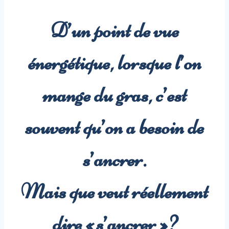
D’un point de vue
énergétique, lorsque l’on
mange du gras, c’est
souvent qu’on a besoin de
s’ancrer
.
Mais que veut réellement
dire « s’ancrer » ?