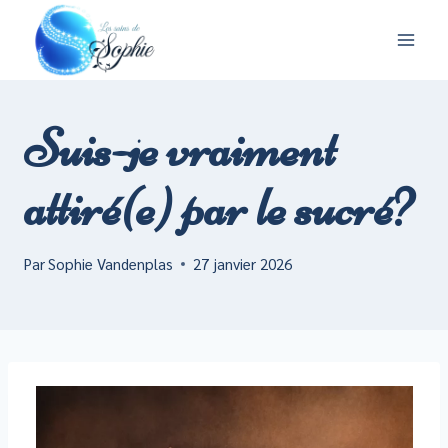
Aller
au
contenu
Suis-je vraiment
attiré(e) par le sucré?
Par
Sophie Vandenplas
27 janvier 2026