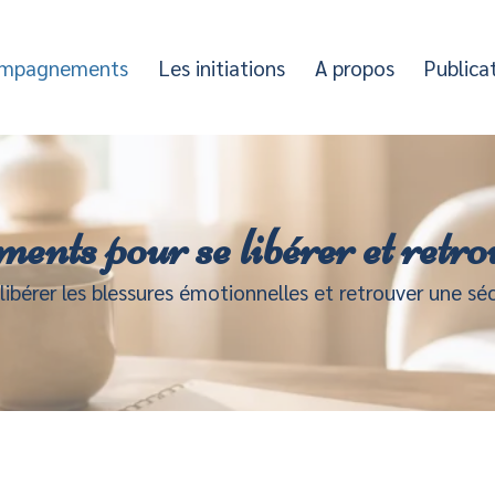
ompagnements
Les initiations
A propos
Publica
ts pour se libérer et retrou
 libérer les blessures émotionnelles et retrouver une séc