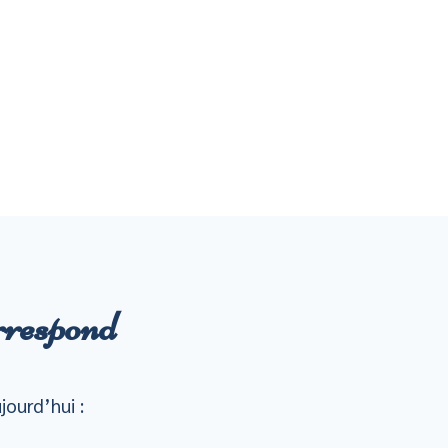
rrespond
jourd’hui :