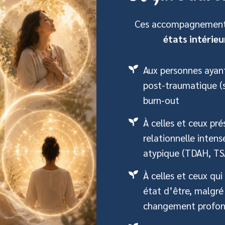
Ces accompagnements 
états intérieu
Aux personnes ayant
post-traumatique (s
burn-out
À celles et ceux pr
relationnelle inten
atypique (TDAH, TS
À celles et ceux qu
état d’être, malgr
changement profo