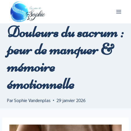
Aller
au
contenu
Douleurs du sacrum :
peur de manquer &
mémoire
émotionnelle
Par
Sophie Vandenplas
29 janvier 2026